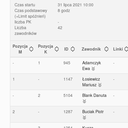
Czas startu
31 lipca 2021 10:00
Czas podstawowy
8 godz
(+Limit spóźnień)
liczba PK
-
Liczba
42
zawodników
Pozycja
Pozycja
ID
Zawodnik
Linki
M
K
-
1
945
Adamczyk
-
Ewa 🥇
1
-
1147
Łosiewicz
-
Mariusz 🥇
-
2
5104
Blank Danuta
-
🥇
2
-
1287
Buciak Piotr
-
🥇
-
3
1254
Kucza
-