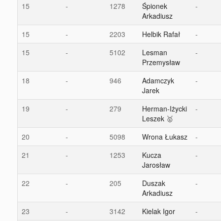
15
-
1278
Śpionek
-
Arkadiusz
15
-
2203
Helbik Rafał
-
15
-
5102
Lesman
-
Przemysław
18
-
946
Adamczyk
-
Jarek
19
-
279
Herman-Iżycki
-
Leszek 🥇
20
-
5098
Wrona Łukasz
-
21
-
1253
Kucza
-
Jarosław
22
-
205
Duszak
-
Arkadiusz
23
-
3142
Kielak Igor
-