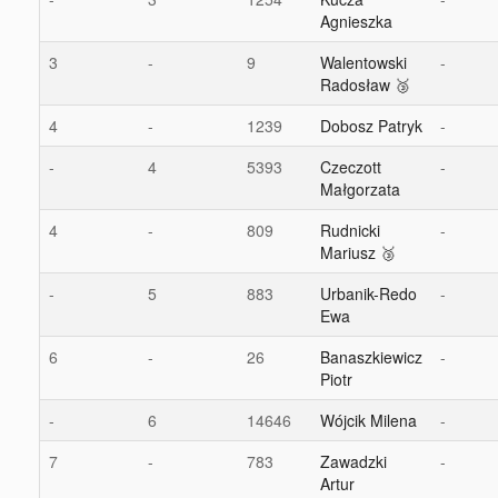
Agnieszka
3
-
9
Walentowski
-
Radosław 🥉
4
-
1239
Dobosz Patryk
-
-
4
5393
Czeczott
-
Małgorzata
4
-
809
Rudnicki
-
Mariusz 🥉
-
5
883
Urbanik-Redo
-
Ewa
6
-
26
Banaszkiewicz
-
Piotr
-
6
14646
Wójcik Milena
-
7
-
783
Zawadzki
-
Artur