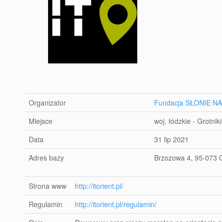
Organizator
Fundacja SŁONIE N
Miejsce
woj. łódzkie - Grotniki
Data
31 lip 2021
Adres bazy
Brzozowa 4, 95-073 G
Strona www
http://itorient.pl/
Regulamin
http://itorient.pl/regulamin/