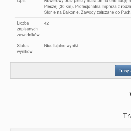
Opis
Rowerowy oraz pieszy maraton na orientację n
Pieszej (30 km). Profesjonalna impreza z rod
Słonie na Balkonie. Zawody zaliczane do Pucha
Liczba
42
zapisanych
zawodników
Status
Nieoficjalne wyniki
wyników
Trasy
Tr