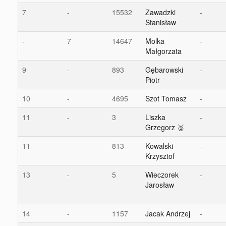
7
-
15532
Zawadzki
-
Stanisław
-
7
14647
Molka
-
Małgorzata
9
-
893
Gębarowski
-
Piotr
10
-
4695
Szot Tomasz
-
11
-
3
Liszka
-
Grzegorz 🥈
11
-
813
Kowalski
-
Krzysztof
13
-
5
Wieczorek
-
Jarosław
14
-
1157
Jacak Andrzej
-