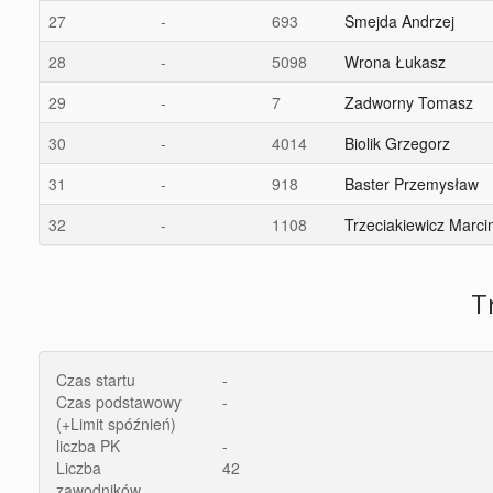
27
-
693
Smejda Andrzej
28
-
5098
Wrona Łukasz
29
-
7
Zadworny Tomasz
30
-
4014
Biolik Grzegorz
31
-
918
Baster Przemysław
32
-
1108
Trzeciakiewicz Marci
T
Czas startu
-
Czas podstawowy
-
(+Limit spóźnień)
liczba PK
-
Liczba
42
zawodników