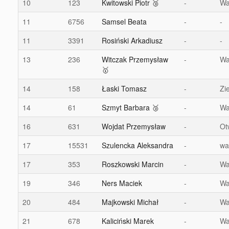
10
123
Kwitowski Piotr 🥉
-
Wa
11
6756
Samsel Beata
-
-
11
3391
Rosiński Arkadiusz
-
-
13
236
Witczak Przemysław
-
Wa
🥇
14
158
Łaski Tomasz
-
Zi
14
61
Szmyt Barbara 🥉
-
Wa
16
631
Wojdat Przemysław
-
Ot
17
15531
Szulencka Aleksandra
-
wa
17
353
Roszkowski Marcin
-
Wa
19
346
Ners Maciek
-
Wa
20
484
Majkowski Michał
-
Wa
21
678
Kaliciński Marek
-
Wa