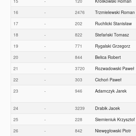
15
-
120
Królikowski Roman
16
-
2476
Trzmielewski Roman
17
-
202
Ruchlicki Stanisław
18
-
822
Stefański Tomasz
19
-
771
Rygalski Grzegorz
20
-
844
Belica Robert
21
-
3720
Rozwadowski Paweł
22
-
303
Cichoń Paweł
23
-
946
Adamczyk Jarek
24
-
3239
Drabik Jacek
25
-
228
Siemieniuk Krzysztof
26
-
842
Niewęgłowski Piotr