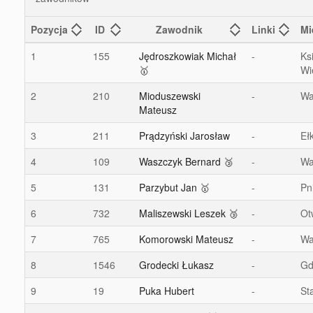
Pozycja
ID
Zawodnik
Linki
Mi
1
155
Jędroszkowiak Michał
-
Ks
🥇
Wi
2
210
Mioduszewski
-
Wa
Mateusz
3
211
Prądzyński Jarosław
-
Eł
4
109
Waszczyk Bernard 🥉
-
Wa
5
131
Parzybut Jan 🥇
-
Pn
6
732
Maliszewski Leszek 🥉
-
Ot
7
765
Komorowski Mateusz
-
Wa
8
1546
Grodecki Łukasz
-
Gd
9
19
Puka Hubert
-
St