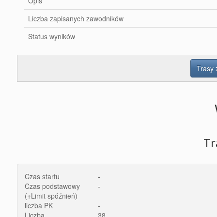
Opis
Liczba zapisanych zawodników
Status wyników
Trasy
Tr
Czas startu
-
Czas podstawowy
-
(+Limit spóźnień)
liczba PK
-
Liczba
38