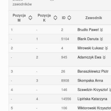
zawodników
Pozycja
Pozycja
ID
Zawodnik
M
K
1
-
2
Brudło Paweł 🥇
-
1
5104
Blank Danuta 🥇
2
-
4
Mirowski Łukasz 🥉
-
2
945
Adamczyk Ewa 🥇
3
-
26
Banaszkiewicz Piotr
-
3
8908
Skompska Anna
4
-
146
Szawdzin Krzysztof 
-
4
14556
Lipińska Katarzyna
5
-
106
Wiktorowski Krzyszto