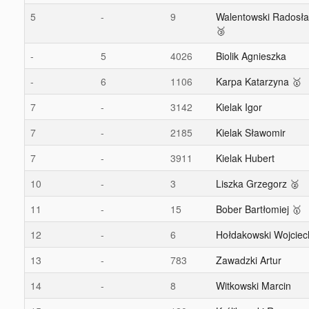
5
-
9
Walentowski Radosł
🥉
-
5
4026
Biolik Agnieszka
-
6
1106
Karpa Katarzyna 🥇
7
-
3142
Kielak Igor
7
-
2185
Kielak Sławomir
7
-
3911
Kielak Hubert
10
-
3
Liszka Grzegorz 🥈
11
-
15
Bober Bartłomiej 🥇
12
-
6
Hołdakowski Wojciec
13
-
783
Zawadzki Artur
14
-
8
Witkowski Marcin